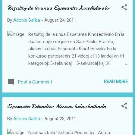
ke ni produktas ĉirkaŭ 1 litron da salivo diurne. La
Rezultoj de la unua Esperanta Kinofestivalo
vojaĝo de ĉiu manĝopeco tra la dukto, kiu
nomiĝas ezofago al stomako daŭras de 4 ĝis 12
By
Adonis Saliba
-
August 24, 2011
sekundoj. Tiutempe ni ankaŭ englutas ĉirkaŭ
duonlitron da aero. En la stomako nutraĵo
Rezultoj de la unua Esperanta Kinofestivalo En la
restadas dum 3 ĝis 6 horoj, kaj plej longe estas
dua semajno de julio en San-Paŭlo, Brazilio,
digestataj grasaj manĝaĵoj. Danke al la produktata
okazis la unua Esperanta Kinofestivalo. En la
tie ĉi fluaĵo nomata ĉilo kaj muskolstreĉoj (trifoje
konkurso partoprenis 21 videoj el 13 landoj en tri
dum 1 minuto) oni sukcesas translokigi la iom
kategorioj: 5-sekundaj, 15-sekundaj kaj 30
tradigestitan nutraĵon al la t.n. maldika intesto, kiu
sekundaj videoj. La direktoro Aleksander Osincev
estas preskaŭ 3 metrojn longa. Tie ĉi okazas
el Rusio rakontas, ke multaj spektantoj tre ŝatis la
apartigo...
READ MORE
Post a Comment
prezentadon, dum iu plendis pri prezento de
"erotikaĵo kun tekstoj en Esperanto". Tiu plendo
klare montris, ke mi atingis la celon, kiun ni
Esperanto Retradio: Necesas bela skribado
starigis antaŭ ni: rompi ekzistantajn imagojn pri la
mondo, forigi stereotipojn... Interesa artikolo
By
Adonis Saliba
-
August 23, 2011
estas legebla ĉe:
http://www.liberafolio.org/2011/unua-esperanta-
Necesas bela skribado Posted by Anton