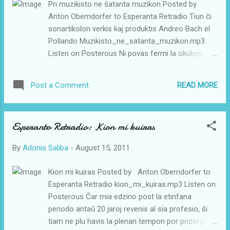
Pri muzikisto ne ŝatanta muzikon Posted by
instruanto, tio kuraĝigas, eĉ se foje iu devas kaŝe
Anton Oberndorfer to Esperanta Retradio Tiun ĉi
legi la tekston de la sinprezento. Sed nur per
sonartikolon verkis kaj produktis Andreo Bach el
kuraĝa parolado eblas lerni paroli la lingvon kaj tiu
Pollando Muzikisto_ne_satanta_muzikon.mp3
praktikado de la lingvo donas solidan bazon por
Listen on Posterous Ni povas fermi la okulojn, se
regi ĝin. Kompreneble necesas ankaŭ lerni
ni ne volas vidi. Ni povas ne manĝi, se la manĝaĵo
gramatikon kaj novajn vo...
ne gustas al ni. Ni povas ne tuŝi objekton, kiu
READ MORE
Post a Comment
estas tro varma. Sed ĉu vi sukcesis iam efike
ŝtopi la orelojn, por tute ĉesi aŭdi? Mi iam uzadis
korkojn faritajn el mola, plasta maso, kiam mi
Esperanto Retradio: Kion mi kuiras
revenadis hejmen matene post la tutnokta laboro.
Ili helpadis al mi endormiĝi, kiam la ceteraj
By
Adonis Saliba
-
August 15, 2011
kunloĝantoj komencadis sian tagon. Sed nur kaze
de granda laciĝo mi iom ĉesis aŭdi sonojn, kiuj
Kion mi kuiras Posted by Anton Oberndorfer to
ĉirkaŭis min de ekstere. Sed kiam vi ne estas laca,
Esperanta Retradio kion_mi_kuiras.mp3 Listen on
multaj sonoj kaptos vin tra via kranio, malgraŭ, ke
Posterous Ĉar mia edzino post la etinfana
vi iel ŝtopos la orelojn. Memkompreneblaĵo? Jes,
periodo antaŭ 20 jaroj revenis al sia profesio, ŝi
certe ĉiuj bone scias pri tio ĉi. Tamen multaj
tiam ne plu havis la plenan tempon por prizorgi la
kondutas kvazaŭ ili ne konscius pri tiu ĉi