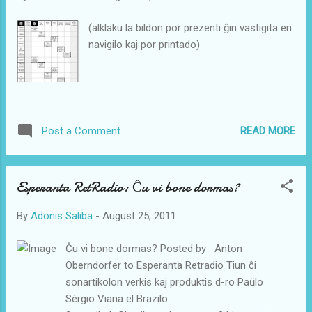
Ili tutsimple iel daŭrigas tion kio jam dum la
pasintaj jardekoj ne alportis progreson. Tamen
(alklaku la bildon por prezenti ĝin vastigita en
Esperanto progresas. La progreso venas el la
navigilo kaj por printado)
interreto. Per la interreto pli da homoj povas
praktiki la lingvon kaj tion ne nur skribe kiel en la
pasinteco sed ankaŭ parole. Kiam mi estis junulo
mi legis en "Revuo Esperanto" ke en la normalaj
naciaj lingvoj 75 procentoj de la ko...
READ MORE
Post a Comment
Esperanta RetRadio: Ĉu vi bone dormas?
By
Adonis Saliba
-
August 25, 2011
Ĉu vi bone dormas? Posted by Anton
Oberndorfer to Esperanta Retradio Tiun ĉi
sonartikolon verkis kaj produktis d-ro Paŭlo
Sérgio Viana el Brazilo