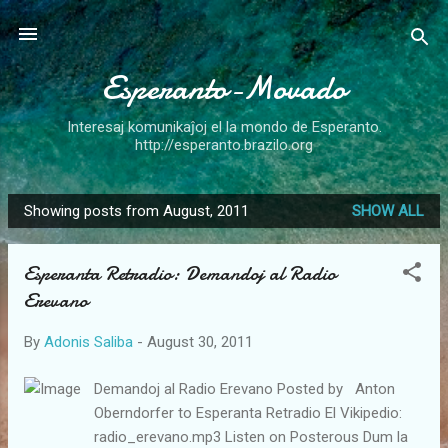
Skip to main content
Esperanto-Movado
Interesaj komunikaĵoj el la mondo de Esperanto.
http://esperanto.brazilo.org
Showing posts from August, 2011
SHOW ALL
P
o
Esperanta Retradio: Demandoj al Radio
s
Erevano
t
s
By
Adonis Saliba
-
August 30, 2011
Demandoj al Radio Erevano Posted by Anton
Oberndorfer to Esperanta Retradio El Vikipedio:
radio_erevano.mp3 Listen on Posterous Dum la