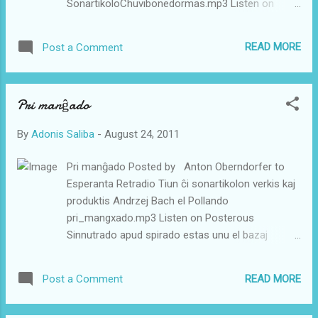
SonartikoloChuvibonedormas.mp3 Listen on
Posterous Homoj pasigas unu trionon de sia vivo
en dormado. Oni do povas facile kompreni, ke
READ MORE
Post a Comment
misdormado influas sanstaton. Dum dormado
amaso da fenomenoj okazas en nia korpo, kiel
produktado de hormonoj, aktiviĝo de la
Pri manĝado
imunsistemo kaj organiziĝo de memorkapablo.
Malbona dormado kaŭzas senton de laceco,
By
Adonis Saliba
-
August 24, 2011
perdon de memoro, mishumoron, depresion.
Esploroj montris, ke dormado de malpli ol ses
Pri manĝado Posted by Anton Oberndorfer to
horoj en ĉiu nokto povas kaŭzi altiĝon de
Esperanta Retradio Tiun ĉi sonartikolon verkis kaj
sangpremo kaj diabeton. Meze, plenaĝulo devas
produktis Andrzej Bach el Pollando
dormi 7 ĝis 8 horojn ĉiutage. Kelkaj homoj bone
pri_mangxado.mp3 Listen on Posterous
fartas se ili dormas 6 horojn tage; aliaj bezonas
Sinnutrado apud spirado estas unu el bazaj
10 horojn. Krom la kvanto da horoj, oni devas
funkcioj, sen kiu ni ne povus vivi. Jam en nia buŝo
konsideri la kvaliton de dormado. Sendormeco
(alivorte stomato) komenciĝas digestado, kie
estas stato, en kiu oni malfacile povas komenci
READ MORE
Post a Comment
nutraĵo estas dividita en pecetojn pere de niaj
aŭ daŭrigi dormadon, kaj tio rezultigas lac...
dentoj, miksita kun salivo kaj iom maĉita. Imagu,