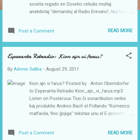
soveta regado en Sovetio cirkulis multaj
anekdotaj "demandoj al Radio Erevano", kiuj havis
plursencajn respondojn. Ili ofte komenciĝis per
"principe jes" / "principe ne". Dum tiuj ŝercoj
READ MORE
Post a Comment
koncernis multajn kampojn de la ĉiutaga vivo,
eksterlande oni atentis precipe politikajn ŝercojn,
en kiuj la respondoj estis (nur) ŝajne reĝim-fidelaj.
Esperanta Retradio: Kion ajn vi farus?
La sovetia revuo Sputnik ("kunulo" kaj, de tiu
signifo, "satelito") publikigis tiajn anekdotojn; ĉar ĝi
By
Adonis Saliba
-
August 29, 2011
aperis ankaŭ en la lingvoj angla, ĉeĥa, franca,
germana, hispana kaj hungara, ili atingis ankaŭ
Kion ajn vi farus? Posted by Anton Oberndorfer
eksterlandon, eble eĉ estis ilo por popularigi la
to Esperanta Retradio Kion_ajn_vi_farus.mp3
revuon tie. Enhavo de "Sputnik" estis tre
Listen on Posterous Tiun ĉi sonartikolon verkis
liberpensa, pro tio ĝia distribuo estis ĉesigita en
kaj produktis Andreo Bach el Pollando "Komenco
GDR en 1988. (La sekvaj ekzemploj ne plenumas
malfacila, fino ĝojiga" tekstas unu el E-proverboj.
la principon de "neŭtrala...
Kiam vi komencas okupiĝi pri io tute nova, vi
devas esti preta lerni. Unue vi faros tion ne tro
READ MORE
Post a Comment
lerte, sed post kelkaj fojoj vi rimarkos, ke via