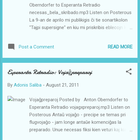
kinofestivalo-ravis-spektantojn-sed-rezultis-en-
Oberndorfer to Esperanta Retradio
suldo ----- fonto: Ret-Info http://www.eventoj.hu
necesas_bela_skribado.mp3 Listen on Posterous
.
La 9-an de aprilo mi publikigis ĉi tie sonartikolon
"Tajpi supersigne" en kiu mi priskribis eblecojn kiel
entajpi tekston en Esperanto kun belaj supersignoj
kaj tiel eviti la malbelan kaj ĝenan surogatan
READ MORE
Post a Comment
skribon kun h-oj kaj iksoj. Sen kritiki la homojn kiuj
ankoraŭ uzas surogatan skribon mi varme
rekomendis al ili transiri al supersigna tajpado laŭ
Esperanta Retradio: Vojaĝpreparoj
la unikoda normo UTF-8. Antaŭ kelkaj tagoj mi en
alia kunteksto diris ke en Esperantujo ĉio iras tre
By
Adonis Saliba
-
August 21, 2011
malrapide. La normo UTF-8 nun estas aplikebla
jam de 11 jaroj, sed esperantistoj obstine uzas
Vojaĝpreparoj Posted by Anton Oberndorfer to
surogatan skribon. Ili ne konscias kiom ili
Esperanta Retradio vojagxpreparoj.mp3 Listen on
damaĝas la lingvon, ĉar tio estas nenio alia ol
Posterous Antaŭ vojaĝo - precipe se temas pri
konfeso ke por ili laŭnorma skribado de la lingvo
flugvojaĝo - jam longe antaŭe komenciĝas la
estas tro komplika kaj tiel entute la lingvo estas
preparado. Unue necesas fiksi kien veturi kaj kiam
nepraktika, ke ĝi estas uzebla por "normala homo"
proksimume. En mia konkreta kazo de Britio mi