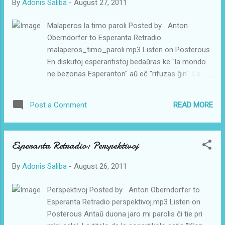
By
Adonis Saliba
-
August 27, 2011
pri vizito al koncertoj aŭ teatroj, ĉu estas
ekskursoj, migradoj aŭ feriovojaĝoj. Ĉion oni
Malaperos la timo paroli Posted by Anton
devas unue serĉadi, trastudi, elekti, enprogramigi,
Oberndorfer to Esperanta Retradio
mendi kaj pagi kaj organizi la foreston el la propra
malaperos_timo_paroli.mp3 Listen on Posterous
hejmo por finfine entrepreni tion kion oni verŝajne
En diskutoj esperantistoj bedaŭras ke "la mondo
jam delonge intencis fari. Kaj se tio ne sufiĉas oni
ne bezonas Esperanton" aŭ eĉ "rifuzas ĝin". La
povas ankaŭ havi ...
ideo pri monda helplingvo hodiaŭ ne havas
multajn subtenantojn kaj eĉ la esperantistoj mem
READ MORE
Post a Comment
dubas ĉu Esperanto iam povos plenumi tiun rolon.
Kio estas la konsekvenco el tio? Ĉu ni rezignu pri
pluaj klopodoj disvastigi E-on? Ŝajnas al mi ke la
Esperanta Retradio: Perspektivoj
E-asocioj jam konkludis tion. Mankas al ili eĉ
minimuma ideo kion ili povus realisme entrepreni.
By
Adonis Saliba
-
August 26, 2011
Ili tutsimple iel daŭrigas tion kio jam dum la
pasintaj jardekoj ne alportis progreson. Tamen
Perspektivoj Posted by Anton Oberndorfer to
Esperanto progresas. La progreso venas el la
Esperanta Retradio perspektivoj.mp3 Listen on
interreto. Per la interreto pli da homoj povas
Posterous Antaŭ duona jaro mi parolis ĉi tie pri
praktiki la lingvon kaj tion ne nur skribe kiel en la