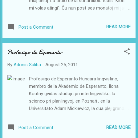
miaj celoj. La titolo de la sonartikolo estis "Kion
pasinteco sed ankaŭ parole. Kiam mi estis junulo
mi volas atingi". Ĉu nun post ses monatoj mi jam
mi legis en "Revuo Esperanto" ke en la normalaj
povas diri ion pri tio? Mi kredas kaj mi eĉ estas
naciaj lingvoj 75 procentoj de la k...
certa ke la vojo ĉiukaze iras en la ĝustan direkton.
READ MORE
Post a Comment
La E-Retradio akiris stabilan aŭskultantaron,
alvenas regule tre trafaj komentoj kaj plilarĝiĝis la
bazo de parolantoj. La plej granda sukceso certe
Profesiigo de Esperanto
estas ke dum tiu ĉi unua duonjaro vere ĉiutage
aldoniĝis nova sonartikolo kaj tial ĝis nun aperis
By
Adonis Saliba
-
August 25, 2011
pli ol 180 sonartikoloj. La tendenco indikas
kreskon de aŭskultantaro kaj ankaŭ kreskon de la
Profesiigo de Esperanto Hungara lingvistino,
nombro de parolantoj. Tiel plej verŝajne eblos
membro de la Akademio de Esperanto, Ilona
daŭre aldoni novan sonartikolon ĉiutage dum la
Koutny gvidas studojn pri interlingvistiko, la
venontaj monatoj. La celo kiu staras super ĉio
scienco pri planlingvoj, en Poznań , en la
estas plibonigi la parolnivelon en Esperanto. Nur
Universitato Adam Mickiewicz, la dua plej granda
tiel eblas kreskigi la lingvon. Per komencantoj kiuj
Universitato de Pollando. La proponita
kapablas nur diri k...
studprogramo konsistas el 3-jara ekstera
READ MORE
Post a Comment
postdiploma studado pri interlingvistiko, kiu